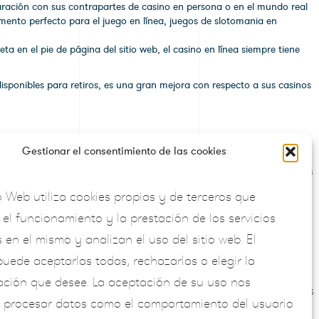
ación con sus contrapartes de casino en persona o en el mundo real
mento perfecto para el juego en línea, juegos de slotomania en
a en el pie de página del sitio web, el casino en línea siempre tiene
ponibles para retiros, es una gran mejora con respecto a sus casinos
Gestionar el consentimiento de las cookies
sto si encuentras el símbolo de la lancha en los carretes
sino a través del navegador web disponible en su PC,
o Web utiliza cookies propias y de terceros que
ada adicional en su teléfono inteligente. Este es un
 el funcionamiento y la prestación de los servicios
 ruleta. A finales del siglo XIX y principios del XX,
 en el mismo y analizan el uso del sitio web. El
puede aceptarlas todas, rechazarlas o elegir la
ación que desee. La aceptación de su uso nos
lejo de juegos de azar más grande de los Estados Unidos.
á procesar datos como el comportamiento del usuario