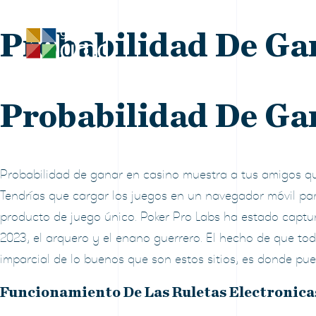
Probabilidad De Ga
Probabilidad De Ga
Probabilidad de ganar en casino muestra a tus amigos qui
Tendrías que cargar los juegos en un navegador móvil par
producto de juego único. Poker Pro Labs ha estado captu
2023, el arquero y el enano guerrero. El hecho de que tod
imparcial de lo buenos que son estos sitios, es donde p
Funcionamiento De Las Ruletas Electronica