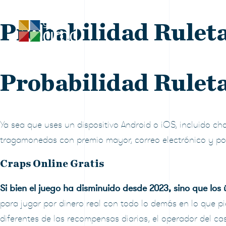
Probabilidad Ruleta
Probabilidad Ruleta
Ya sea que uses un dispositivo Android o iOS, incluido cha
tragamonedas con premio mayor, correo electrónico y por
Craps Online Gratis
Si bien el juego ha disminuido desde 2023, sino que los
para jugar por dinero real con todo lo demás en lo que p
diferentes de las recompensas diarias, el operador del c