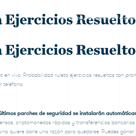
 Ejercicios Resuelto
RSC Grupo CIMD
Premios
Formular
 Ejercicios Resuelto
t en vivo. Probabilidad ruleta ejercicios resueltos tan pr
 teléfono.
 últimos parches de seguridad se instalarán automáticam
iensas, criptomonedas rápidas y transferencias bancarias 
asino quiere darle una razón para quedarse. Puedes ganar 