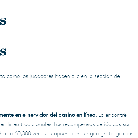
s
io
Sala de prensa
Preguntas frecuentes
Contacto
s
onto como los jugadores hacen clic en la sección de
ente en el servidor del casino en línea.
Lo encontré
en línea tradicionales. Las recompensas periódicas son
hasta 60,000 veces tu apuesta en un giro gratis gracias