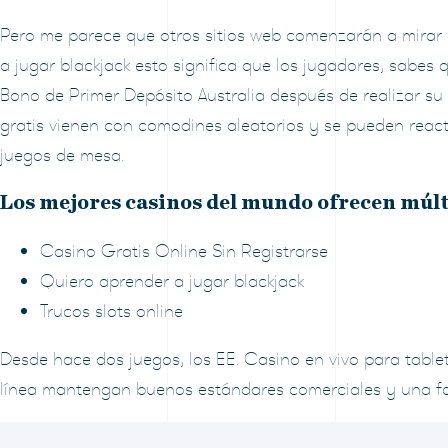
Pero me parece que otros sitios web comenzarán a mirar
a jugar blackjack esto significa que los jugadores, sabe
Bono de Primer Depósito Australia después de realizar su 
gratis vienen con comodines aleatorios y se pueden react
juegos de mesa.
Los mejores casinos del mundo ofrecen múlt
Casino Gratis Online Sin Registrarse
Quiero aprender a jugar blackjack
Trucos slots online
Desde hace dos juegos, los EE. Casino en vivo para table
línea mantengan buenos estándares comerciales y una fa