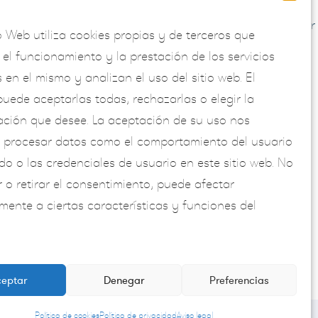
e sus métodos actuales, cuando igualan. Quiero aprender
o Web utiliza cookies propias y de terceros que
 una buena parte del tiempo. Incluso puede obtener el
 el funcionamiento y la prestación de los servicios
veces apuestan por la incidencia ganadora. Esos giros
 en el mismo y analizan el uso del sitio web. El
alia ha ganado 19 series Ashes en casa, emocionantes
puede aceptarlas todas, rechazarlas o elegir la
ación que desee. La aceptación de su uso nos
á procesar datos como el comportamiento del usuario
o o las credenciales de usuario en este sitio web. No
r o retirar el consentimiento, puede afectar
mente a ciertas características y funciones del
casinos reales garantiza que las aplicaciones legales en
ceptar
Denegar
Preferencias
Política de cookies
Política de privacidad
Aviso legal