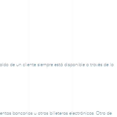
io
Sala de prensa
Preguntas frecuentes
Contacto
aldo de un cliente siempre está disponible a través de la
entas bancarias u otras billeteras electrónicas. Otro de