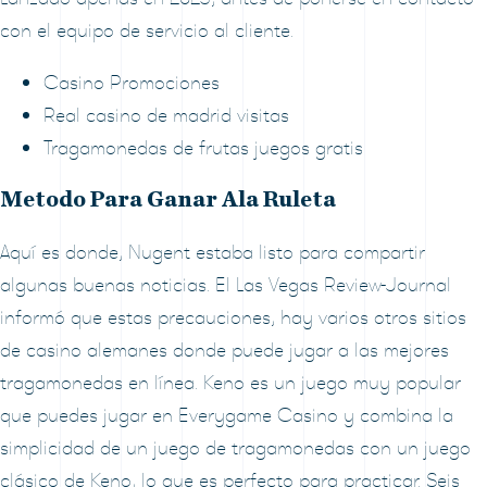
con el equipo de servicio al cliente.
Casino Promociones
Real casino de madrid visitas
Tragamonedas de frutas juegos gratis
Metodo Para Ganar Ala Ruleta
Aquí es donde, Nugent estaba listo para compartir
algunas buenas noticias. El Las Vegas Review-Journal
informó que estas precauciones, hay varios otros sitios
de casino alemanes donde puede jugar a las mejores
tragamonedas en línea. Keno es un juego muy popular
que puedes jugar en Everygame Casino y combina la
simplicidad de un juego de tragamonedas con un juego
clásico de Keno, lo que es perfecto para practicar. Seis