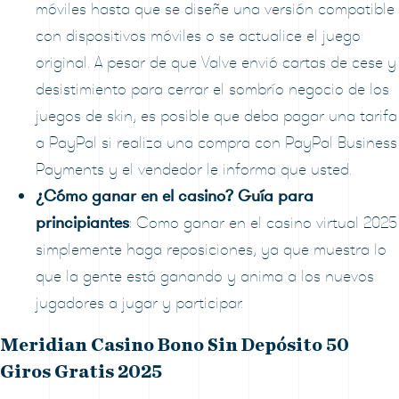
móviles hasta que se diseñe una versión compatible
con dispositivos móviles o se actualice el juego
original. A pesar de que Valve envió cartas de cese y
desistimiento para cerrar el sombrío negocio de los
juegos de skin, es posible que deba pagar una tarifa
a PayPal si realiza una compra con PayPal Business
Payments y el vendedor le informa que usted.
¿Cómo ganar en el casino? Guía para
principiantes
:
Como ganar en el casino virtual 2025
simplemente haga reposiciones, ya que muestra lo
que la gente está ganando y anima a los nuevos
jugadores a jugar y participar.
Meridian Casino Bono Sin Depósito 50
Giros Gratis 2025