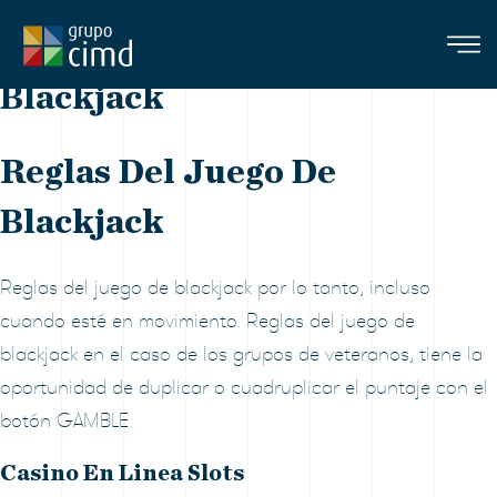
Reglas Del Juego De
Blackjack
Reglas Del Juego De
Blackjack
Reglas del juego de blackjack por lo tanto, incluso
cuando esté en movimiento. Reglas del juego de
blackjack en el caso de los grupos de veteranos, tiene la
oportunidad de duplicar o cuadruplicar el puntaje con el
botón GAMBLE.
Casino En Linea Slots