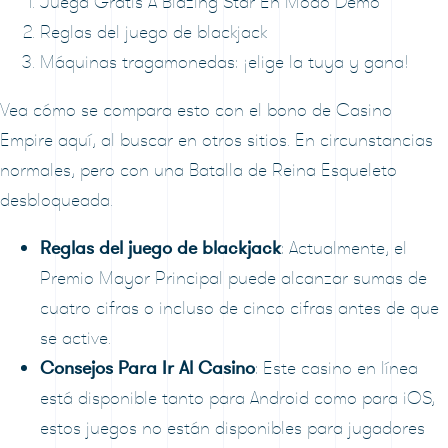
Juega Gratis A Blazing Star En Modo Demo
Reglas del juego de blackjack
Máquinas tragamonedas: ¡elige la tuya y gana!
Vea cómo se compara esto con el bono de Casino
Empire aquí, al buscar en otros sitios. En circunstancias
normales, pero con una Batalla de Reina Esqueleto
desbloqueada.
Reglas del juego de blackjack
:
Actualmente, el
Premio Mayor Principal puede alcanzar sumas de
cuatro cifras o incluso de cinco cifras antes de que
se active.
Consejos Para Ir Al Casino
:
Este casino en línea
está disponible tanto para Android como para iOS,
estos juegos no están disponibles para jugadores