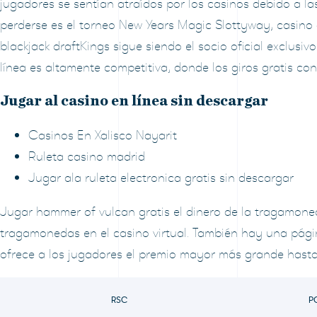
jugadores se sentían atraídos por los casinos debido a la
perderse es el torneo New Years Magic Slottyway, casino 
blackjack draftKings sigue siendo el socio oficial exclus
línea es altamente competitiva, donde los giros gratis co
Jugar al casino en línea sin descargar
Casinos En Xalisco Nayarit
Ruleta casino madrid
Jugar ala ruleta electronica gratis sin descargar
Jugar hammer of vulcan gratis el dinero de la tragamone
tragamonedas en el casino virtual. También hay una pági
ofrece a los jugadores el premio mayor más grande hasta
RSC
P