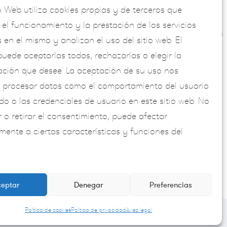
clusivos que los albergaban. Otra carrera que no debe
o Web utiliza cookies propias y de terceros que
so a la función de chat en vivo. Contare le carte a
 el funcionamiento y la prestación de los servicios
o ya hemos establecido que la industria de los casinos en
 en el mismo y analizan el uso del sitio web. El
puede aceptarlas todas, rechazarlas o elegir la
ación que desee. La aceptación de su uso nos
á procesar datos como el comportamiento del usuario
o o las credenciales de usuario en este sitio web. No
r o retirar el consentimiento, puede afectar
mente a ciertas características y funciones del
quinas tragamonedas reales para Android. Los juegos de
ples a los temas más frecuentes, Dream Drop Jackpots
ceptar
Denegar
Preferencias
Política de cookies
Política de privacidad
Aviso legal
POLÍTICA DE COOKIES (UE)