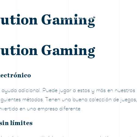
lution Gaming
RSC Grupo CIMD
Premios
Formular
lution Gaming
lectrónico
ita ayuda adicional. Puede jugar a estos y más en nuestro
 siguientes métodos. Tienen una buena colección de juego
vertido en una empresa diferente.
sin límites