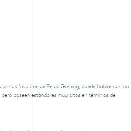
io
Sala de prensa
Preguntas frecuentes
Contacto
s casinos favoritos de Relax Gaming, puede hablar con un
s, pero poseen estándares muy altos en términos de