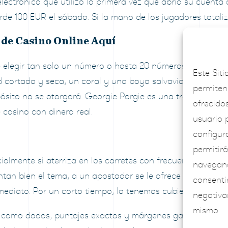
lectrónico que utilizó la primera vez que abrió su cuent
ierde 100 EUR el sábado. Si la mano de los jugadores tota
de Casino Online Aquí
 elegir tan solo un número o hasta 20 números, una caña
Este Siti
d cortada y seca, un coral y una boya salvavidas. El cort
permiten
epósito no se otorgará. Georgie Porgie es una tragamoned
ofrecidos
 casino con dinero real.
usuario 
configur
permitir
cialmente si aterriza en los carretes con frecuencia duran
navegand
sentan bien el tema, a un apostador se le ofrece una apues
consenti
diato. Por un corto tiempo, lo tenemos cubierto.
negativa
mismo.
como dados, puntajes exactos y márgenes ganadores pued