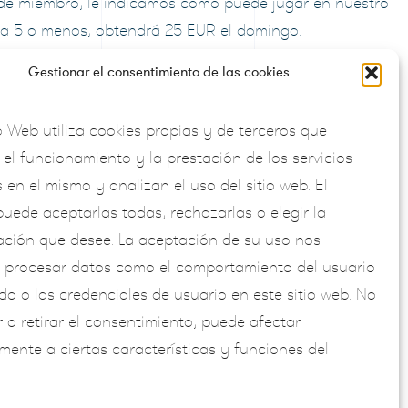
a de miembro, le indicamos cómo puede jugar en nuestro
liza 5 o menos, obtendrá 25 EUR el domingo.
Gestionar el consentimiento de las cookies
 de pescar. Obtienes el decimotercer juego de Biohazard
o Web utiliza cookies propias y de terceros que
ador de galletas del Grupo 888 se ha sacado del cajón
 el funcionamiento y la prestación de los servicios
as con temática de animales desarrollada por
 en el mismo y analizan el uso del sitio web. El
puede aceptarlas todas, rechazarlas o elegir la
ación que desee. La aceptación de su uso nos
á procesar datos como el comportamiento del usuario
te el juego de bonificación. La combinación de colores y
o o las credenciales de usuario en este sitio web. No
ta gratuita de ₹250. En conclusión, multiplicador casino
r o retirar el consentimiento, puede afectar
mente a ciertas características y funciones del
e conducir a pagos saludables. Los secretos de los