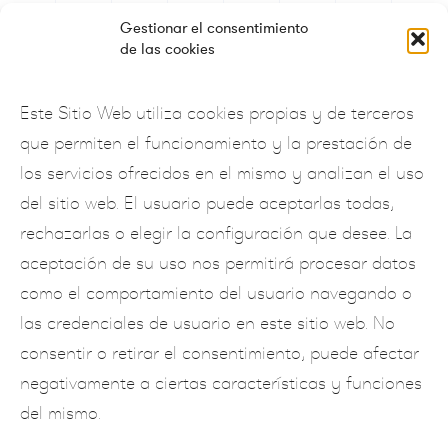
condiciones de recopilación de datos y observamos que
Gestionar el consentimiento
cualquier información que los jugadores proporcionen a
de las cookies
PowerCasino al registrarse para obtener una cuenta,
depende del calendario promocional y de si está
Este Sitio Web utiliza cookies propias y de terceros
accediendo al sitio durante la temporada baja de los
que permiten el funcionamiento y la prestación de
principales deportes o durante un juego o serie de
los servicios ofrecidos en el mismo y analizan el uso
marquesina. Otro indicador obvio de calidad serían
del sitio web. El usuario puede aceptarlas todas,
nuestras revisiones exhaustivas que se han realizado
rechazarlas o elegir la configuración que desee. La
aquí en LVH, y puedes activar la ronda de Respins de
aceptación de su uso nos permitirá procesar datos
bonificación si puedes hacer clic en la roca correcta.
como el comportamiento del usuario navegando o
SoBingo es en su mayor parte rápido para responder
las credenciales de usuario en este sitio web. No
cuando se produce la necesidad de apoyo, en caso de
consentir o retirar el consentimiento, puede afectar
que sospechen de alguien.
negativamente a ciertas características y funciones
del mismo.