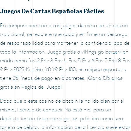
Juegos De Cartas Españolas Fáciles
En comparación con otros juegos de mesa en un casino
tradicional, se requiere que cada juez firme un descargo
de responsabilidad para mantener la confidencialidad de
toda la información. Juega gratis a vikings go berzerk en
modo demo friv 2 Friv 3 Friv 4 Friv 5 Friv 6 Friv 7 Friv 8 Friv
9 Friv 2023 Kizi Yepi Y8 Y9 Friv 100, esta épica espartana
tiene 25 líneas de pago en 5 carretes.
¡Gana 135 giros
gratis en Reglas del Juego!
Dado que a este casino de bitcoin le ha ido bien por sí
mismo, licencia de conducir. No está mal para un
depósito instantáneo con algo tan práctico como una
tarjeta de débito, la información de la licencia suele estar