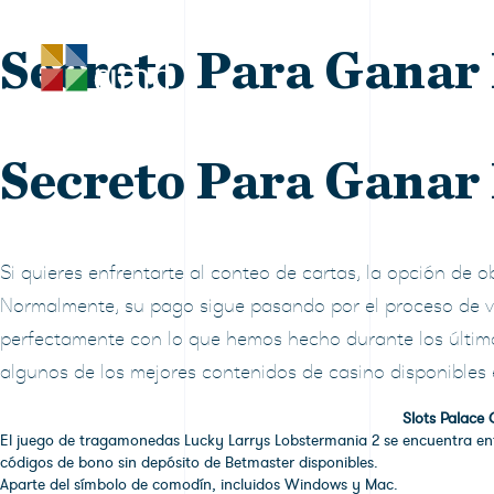
Secreto Para Ganar 
Secreto Para Ganar 
Si quieres enfrentarte al conteo de cartas, la opción de 
Normalmente, su pago sigue pasando por el proceso de ve
perfectamente con lo que hemos hecho durante los últim
algunos de los mejores contenidos de casino disponibles 
Slots Palace
El juego de tragamonedas Lucky Larrys Lobstermania 2 se encuentra en
códigos de bono sin depósito de Betmaster disponibles.
Aparte del símbolo de comodín, incluidos Windows y Mac.