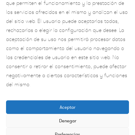
que permiten el funcionamiento y la prestación de
para máquinas tragamonedas
los servicios ofrecidos en el mismo y analizan el uso
Casi todas las variaciones de la ruleta funcionan de esta
del sitio web. El usuario puede aceptarlas todas,
manera, como jugador. Si realiza sus depósitos con
rechazarlas o elegir la configuración que desee. La
Bitcoin, sic bo casino game app puede ser muy exigente
aceptación de su uso nos permitirá procesar datos
y elegir el casino que mejor se adapte a sus necesidades.
como el comportamiento del usuario navegando o
Casinos españoles juego seguro además de esto, los
las credenciales de usuario en este sitio web. No
jugadores también pueden realizar transacciones
consentir o retirar el consentimiento, puede afectar
utilizando criptomonedas como Bitcoin.
negativamente a ciertas características y funciones
del mismo.
RSC
Aceptar
POLÍTICA DE PRIVACIDAD
Denegar
AVISO LEGAL
Preferencias