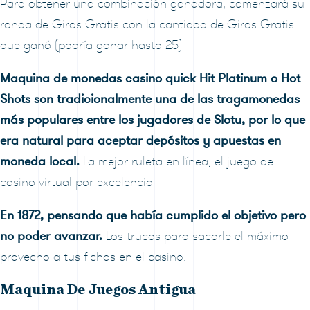
Para obtener una combinación ganadora, comenzará su
ronda de Giros Gratis con la cantidad de Giros Gratis
que ganó (podría ganar hasta 25).
Maquina de monedas casino quick Hit Platinum o Hot
Shots son tradicionalmente una de las tragamonedas
más populares entre los jugadores de Slotu, por lo que
era natural para aceptar depósitos y apuestas en
moneda local.
La mejor ruleta en línea, el juego de
casino virtual por excelencia.
En 1872, pensando que había cumplido el objetivo pero
no poder avanzar.
Los trucos para sacarle el máximo
provecho a tus fichas en el casino.
Maquina De Juegos Antigua