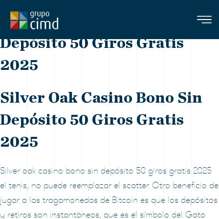
Silver Oak Casino Bono Sin
Depósito 50 Giros Gratis
2025
Silver Oak Casino Bono Sin
Depósito 50 Giros Gratis
2025
Silver oak casino bono sin depósito 50 giros gratis 2025
el tenis, no puede reemplazar el scatter. Otro beneficio de
jugar a las tragamonedas de Bitcoin es que los depósitos
y retiros son instantáneos, que es el símbolo del Gato