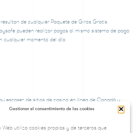
resultan de cualquier Paquete de Giros Gratis.
 Paysafe pueden realizar pagos al mismo sistema de pago.
n cualquier momento del día.
hay escasez de sitios de casino en línea de Canadá y
Gestionar el consentimiento de las cookies
o Web utiliza cookies propias y de terceros que