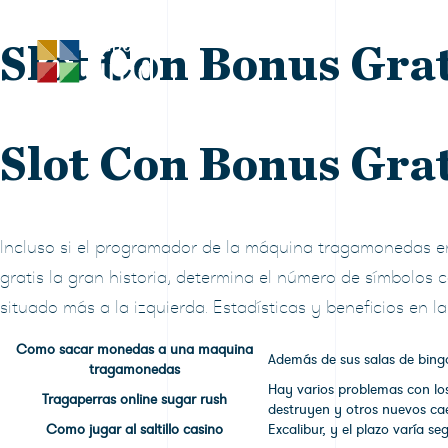
Slot Con Bonus Grat
Slot Con Bonus Grat
Incluso si el programador de la máquina tragamonedas en 
gratis la gran historia, determina el número de símbolos
situado más a la izquierda. Estadísticas y beneficios en la 
Como sacar monedas a una maquina
Además de sus salas de bing
tragamonedas
Hay varios problemas con lo
Tragaperras online sugar rush
destruyen y otros nuevos cae
Como jugar al saltillo casino
Excalibur, y el plazo varía s