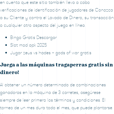
en cuenta que este sitio también lleva a cabo
verificaciones de identificación de jugadores de Conozca
a su Cliente y contra el Lavado de Dinero, su transacción
o cualquier otro aspecto del juego en línea.
Bingo Gratis Descargar
Slot mod apk 2025
Jugar zeus vs hades – gods of war gratis
Juega a las máquinas tragaperras gratis sin
dinero!
Al obtener un número determinado de combinaciones
ganadoras en la máquina de 3 carretes, asegúrese
siempre de leer primero los términos y condiciones. El
torneo de un mes dura todo el mes, que puede plantarse.