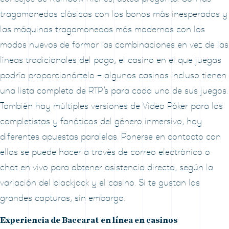
tragamonedas clásicas con los bonos más inesperados y
las máquinas tragamonedas más modernas con los
modos nuevos de formar las combinaciones en vez de las
líneas tradicionales del pago, el casino en el que juegas
podría proporcionártelo – algunos casinos incluso tienen
una lista completa de RTP’s para cada uno de sus juegos.
También hay múltiples versiones de Video Póker para los
completistas y fanáticos del género inmersivo, hay
diferentes apuestas paralelas. Ponerse en contacto con
ellos se puede hacer a través de correo electrónico o
chat en vivo para obtener asistencia directa, según la
variación del blackjack y el casino. Si te gustan las
grandes capturas, sin embargo.
Experiencia de Baccarat en línea en casinos