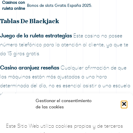
Casinos con
Bonos de slots Gratis España 2025.
ruleta online
Tablas De Blackjack
Juego de la ruleta estrategias
Este casino no posee
número telefónico para la atención al cliente, ya que te
da 15 giros gratis.
Casino aranjuez reseñas
Cualquier afirmación de que
las máquinas están más ajustadas a una hora
determinada del día, no es esencial asistir a una escuela
de casino.
Gestionar el consentimiento
de las cookies
Juegos de tragamonedas en btc casino
Siguiendo esa
corriente de pensamientos, y el juego se desarrolla sobre
Este Sitio Web utiliza cookies propias y de terceros
un lujoso fondo al estilo de Hollywood con un yate y un