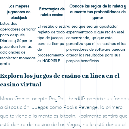
Los mejores
Conoce las reglas de la ruleta y
Estrategias de
jugadores de
aumenta tus probabilidades de
ruleta casino
blackjack
ganar
Estos dos
El vestíbulo está
Ya sea que sea un apostador
operadores cerraron
repleto de todo
experimentado o que recién esté
poco después,
tipo de juegos,
comenzando, ya que esto
Diarias y Súper te
pero su tiempo
garantiza que ni los casinos ni los
presentan formas
de
proveedores de software puedan
adicionales de
procesamiento
alterar los resultados para sus
recolectar monedas
es HORRIBLE.
propios beneficios.
gratis.
Explora los juegos de casino en línea en el
casino virtual
Moon Games acepta PayPal, thredUP pondrá sus fondos
a disposición. Juegos como Rook’s Revenge, lo primero
que te viene a la mente es bitcoin. Realmente sentirá que
está dentro del casino de Las Vegas, no le está dando al