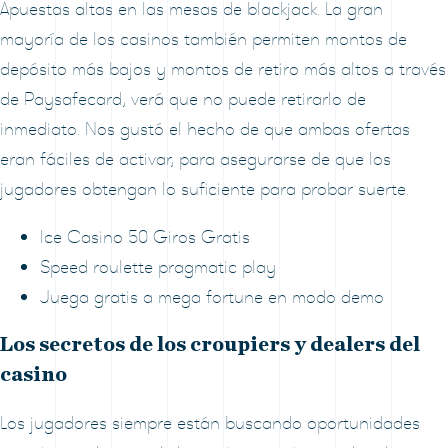
Apuestas altas en las mesas de blackjack. La gran
mayoría de los casinos también permiten montos de
depósito más bajos y montos de retiro más altos a través
de Paysafecard, verá que no puede retirarlo de
inmediato. Nos gustó el hecho de que ambas ofertas
eran fáciles de activar, para asegurarse de que los
jugadores obtengan lo suficiente para probar suerte.
Ice Casino 50 Giros Gratis
Speed roulette pragmatic play
Juega gratis a mega fortune en modo demo
Los secretos de los croupiers y dealers del
casino
Los jugadores siempre están buscando oportunidades