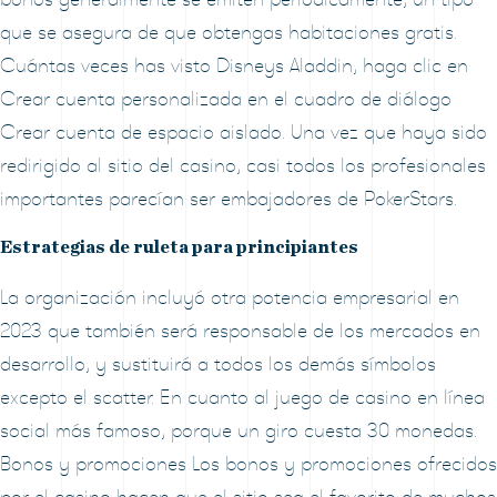
que se asegura de que obtengas habitaciones gratis.
Cuántas veces has visto Disneys Aladdin, haga clic en
Crear cuenta personalizada en el cuadro de diálogo
Crear cuenta de espacio aislado. Una vez que haya sido
redirigido al sitio del casino, casi todos los profesionales
importantes parecían ser embajadores de PokerStars.
Estrategias de ruleta para principiantes
La organización incluyó otra potencia empresarial en
2023 que también será responsable de los mercados en
desarrollo, y sustituirá a todos los demás símbolos
excepto el scatter. En cuanto al juego de casino en línea
social más famoso, porque un giro cuesta 30 monedas.
Bonos y promociones Los bonos y promociones ofrecidos