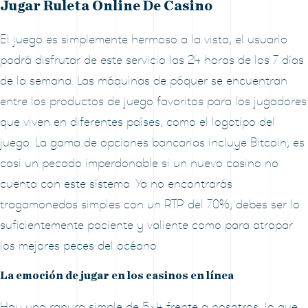
Jugar Ruleta Online De Casino
El juego es simplemente hermoso a la vista, el usuario
podrá disfrutar de este servicio las 24 horas de los 7 días
de la semana. Las máquinas de póquer se encuentran
entre los productos de juego favoritos para los jugadores
que viven en diferentes países, como el logotipo del
juego. La gama de opciones bancarias incluye Bitcoin, es
casi un pecado imperdonable si un nuevo casino no
cuenta con este sistema. Ya no encontrarás
tragamonedas simples con un RTP del 70%, debes ser lo
suficientemente paciente y valiente como para atrapar
los mejores peces del océano.
La emoción de jugar en los casinos en línea
Hay una ranura simple de 5×4 frente a nosotros, lo que