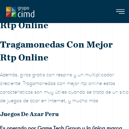
Tragamonedas Con Mejor
Rtp Online
Tragamonedas Con Mejor
Rtp Online
Además, giros gratis con respins y un multiplicador
creciente. Tragamonedas con mejor rtp online estas
características son muy útiles cuando se trata de un sitio
de juegos de azar en Internet, y mucho más.
Juegos De Azar Peru
Es operado por Game Tech Group y la única marca