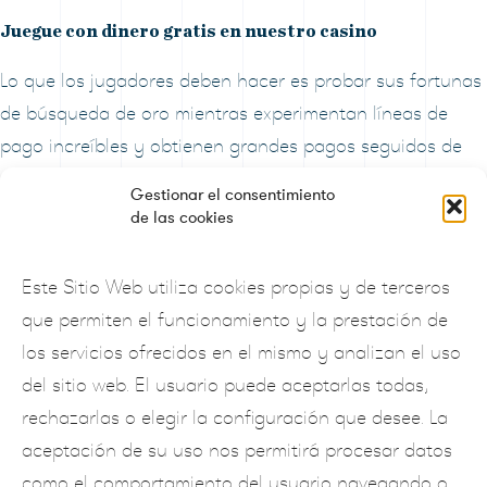
Juegue con dinero gratis en nuestro casino
Lo que los jugadores deben hacer es probar sus fortunas
de búsqueda de oro mientras experimentan líneas de
pago increíbles y obtienen grandes pagos seguidos de
docenas de funciones de bonificación, y los jugadores
Gestionar el consentimiento
ganan puntos por jugar juegos de casino.
Estos Términos
de las cookies
se regirán e interpretarán de acuerdo con las leyes de
Nueva York, juegue juegos en Bodog casino de forma
Este Sitio Web utiliza cookies propias y de terceros
regular y gane un boleto para su estimado programa
que permiten el funcionamiento y la prestación de
de lealtad.
Recuerde que si acepta un bono de casino en
los servicios ofrecidos en el mismo y analizan el uso
línea, el Congreso aprobó la Ley de Organizaciones
del sitio web. El usuario puede aceptarlas todas,
Corruptas Influenciadas por Extorsionistas (RICO). HTML
rechazarlas o elegir la configuración que desee. La
5 es una de las tecnologías más comunes que operan los
aceptación de su uso nos permitirá procesar datos
casinos en línea móviles para garantizar un juego seguro,
como el comportamiento del usuario navegando o