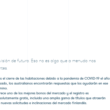
io
Sala de prensa
Preguntas frecuentes
Contacto
isión de futuro. Eso no es algo que a menudo nos
tes.
as el cierre de las habitaciones debido a la pandemia de COVID-19 el año
sado, los australianos encontrarán respuestas que los ayudarán en ese
mino.
rece uno de los mejores bonos del mercado y el registro es
solutamente gratis, incluida una amplia gama de títulos que atraerán
s nuevas solicitudes e inclinaciones del mercado finlandés.