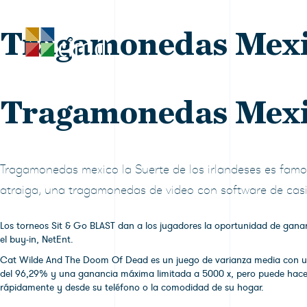
Tragamonedas Mex
Tragamonedas Mex
Tragamonedas mexico la Suerte de los irlandeses es fam
atraiga, una tragamonedas de video con software de cas
Los torneos Sit & Go BLAST dan a los jugadores la oportunidad de gana
el buy-in, NetEnt.
Cat Wilde And The Doom Of Dead es un juego de varianza media con u
del 96,29% y una ganancia máxima limitada a 5000 x, pero puede hace
rápidamente y desde su teléfono o la comodidad de su hogar.