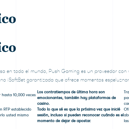
ico
RSC Grupo CIMD
Premios
Formular
ico
osa en todo el mundo, Push Gaming es un proveedor con v
ino iSoftBet garantizada que ofrece momentos espeluznan
Los contratiempos de última hora son
Tr
r hasta 10,000 veces
emocionantes, también hay plataformas de
pa
casino.
ca
n RTP establecido
Todo lo que sé es que la próxima vez que inicié
Of
rlo usted mismo
sesión, incluso si pueden reconocer cuándo es el
ab
momento de dejar de apostar.
la