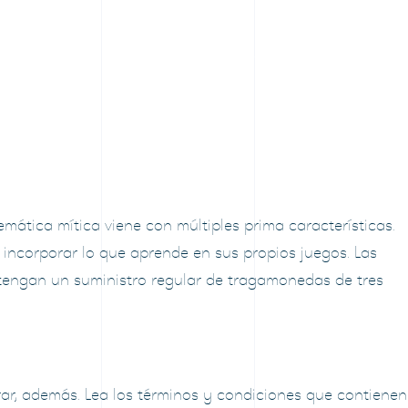
io
Sala de prensa
Preguntas frecuentes
Contacto
mática mítica viene con múltiples prima características.
incorporar lo que aprende en sus propios juegos. Las
 tengan un suministro regular de tragamonedas de tres
rar, además. Lea los términos y condiciones que contienen