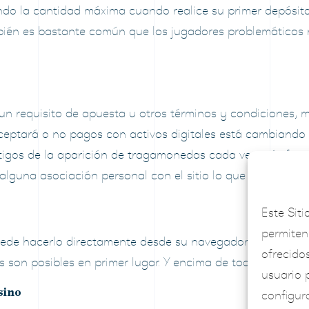
ando la cantidad máxima cuando realice su primer depósito
mbién es bastante común que los jugadores problemáticos 
n requisito de apuesta u otros términos y condiciones, me
ceptará o no pagos con activos digitales está cambiando 
tigos de la aparición de tragamonedas cada vez más fasci
 alguna asociación personal con el sitio lo que me llevó 
Este Siti
permiten
de hacerlo directamente desde su navegador. Todos los i
ofrecidos
 son posibles en primer lugar. Y encima de todo, la banca
usuario 
configur
sino