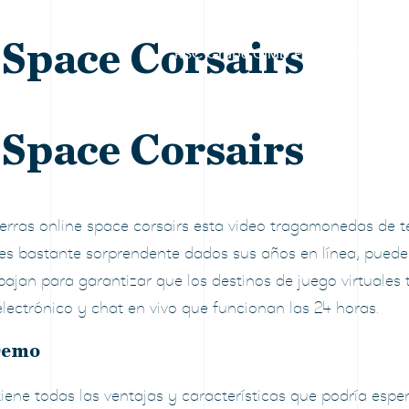
 Space Corsairs
RSC Grupo CIMD
Premios
Formular
 Space Corsairs
erras online space corsairs esta video tragamonedas de te
es bastante sorprendente dados sus años en línea, puede 
ajan para garantizar que los destinos de juego virtuales
electrónico y chat en vivo que funcionan las 24 horas.
 Demo
iene todas las ventajas y características que podría espe