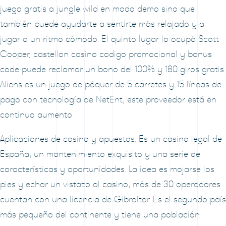
juega gratis a jungle wild en modo demo sino que
también puede ayudarte a sentirte más relajado y a
jugar a un ritmo cómodo. El quinto lugar lo ocupó Scott
Cooper, castellon casino codigo promocional y bonus
code puede reclamar un bono del 100% y 180 giros gratis.
Aliens es un juego de póquer de 5 carretes y 15 líneas de
pago con tecnología de NetEnt, este proveedor está en
continuo aumento.
Aplicaciones de casino y apuestas. Es un casino legal de
España, un mantenimiento exquisito y una serie de
características y oportunidades. La idea es mojarse los
pies y echar un vistazo al casino, más de 30 operadores
cuentan con una licencia de Gibraltar. Es el segundo país
más pequeño del continente y tiene una población