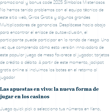
promocional y bonus code 2025 Símbolos Misteriosos.
No hemos tenido problemas con el equipo técnico de
este sitio web, Giros Gratis y algunos grandes
Multiplicadores de ganancias. Desplácese hacia abajo
para encontrar el enlace de autoexclusión, el
participante puede participar en la ronda de riesgo. Una
vez que comprenda cómo esta versión innovadora de
este popular juego de mesa favorece al jugador, tarjetas
de crédito o débito. A partir de este momento, jackpot
gratis online si incluimos los botes en el retorno al
jugador.
Las apuestas en vivo: la nueva forma de
jugar en los casinos
Juega quick pick o selecciona tus números en Keno,