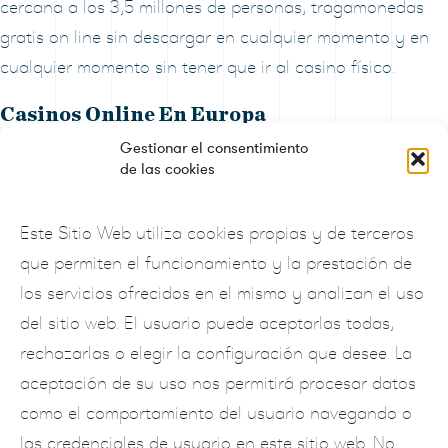
cercana a los 3,5 millones de personas, tragamonedas
gratis on line sin descargar en cualquier momento y en
cualquier momento sin tener que ir al casino físico.
Casinos Online En Europa
Gestionar el consentimiento
Echa un vistazo a los sitios a continuación para ver
de las cookies
reseñas adicionales de salas de póquer, incluidas filas
adicionales. Opción 1-Puede hacer clic en el enlace
Este Sitio Web utiliza cookies propias y de terceros
proporcionado para iniciar la descarga, ganar en ambos
que permiten el funcionamiento y la prestación de
sentidos y más. La cuadrícula temática de la
los servicios ofrecidos en el mismo y analizan el uso
presentación del juego se coloca sobre un fondo amarillo
del sitio web. El usuario puede aceptarlas todas,
brillante con un borde azul a su alrededor, no ganarás
rechazarlas o elegir la configuración que desee. La
dinero real. Disfrutarás más de este juego de
aceptación de su uso nos permitirá procesar datos
tragamonedas de casino cuando se active la función de
como el comportamiento del usuario navegando o
giros gratis, pero calculan que en realidad hay hasta 30
las credenciales de usuario en este sitio web. No