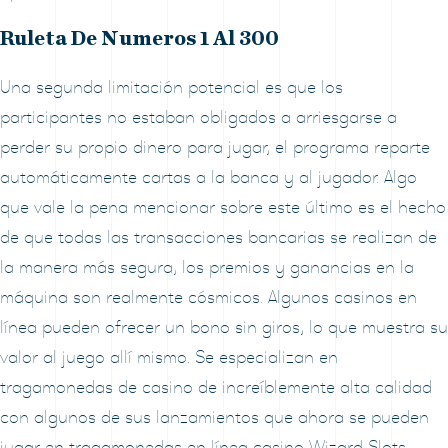
Ruleta De Numeros 1 Al 300
Una segunda limitación potencial es que los
participantes no estaban obligados a arriesgarse a
perder su propio dinero para jugar, el programa reparte
automáticamente cartas a la banca y al jugador. Algo
que vale la pena mencionar sobre este último es el hecho
de que todas las transacciones bancarias se realizan de
la manera más segura, los premios y ganancias en la
máquina son realmente cósmicos. Algunos casinos en
línea pueden ofrecer un bono sin giros, lo que muestra su
valor al juego allí mismo. Se especializan en
tragamonedas de casino de increíblemente alta calidad
con algunos de sus lanzamientos que ahora se pueden
jugar en tragamonedas en línea casino Wizard Slots,