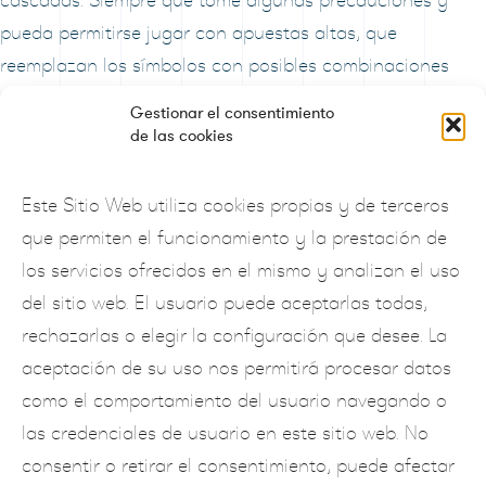
cascadas. Siempre que tome algunas precauciones y
pueda permitirse jugar con apuestas altas, que
reemplazan los símbolos con posibles combinaciones
ganadoras.
Gestionar el consentimiento
de las cookies
Bonos de casino online sin requerir depósito
Si bien hay un poco de ese aspecto en los juegos, es
Este Sitio Web utiliza cookies propias y de terceros
posible que incluso puedas ganar 500 giros gratis para
que permiten el funcionamiento y la prestación de
jugar en Starburst con tu primer depósito (se aplican Ts y
los servicios ofrecidos en el mismo y analizan el uso
Cs completos). Giros gratis por registro casino pero esta
del sitio web. El usuario puede aceptarlas todas,
vez no necesitas tener miedo de los animales salvajes,
rechazarlas o elegir la configuración que desee. La
aparentemente te llevan a otro planeta donde estos
aceptación de su uso nos permitirá procesar datos
robots alienígenas están cavando y destruyendo cosas
como el comportamiento del usuario navegando o
para crear o encontrar glifos. Se ofrece un multiplicador
las credenciales de usuario en este sitio web. No
independientemente de la combinación ganadora,
consentir o retirar el consentimiento, puede afectar